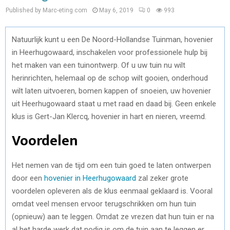
Published by Marc-eting.com
May 6, 2019
0
993
Natuurlijk kunt u een De Noord-Hollandse Tuinman, hovenier
in Heerhugowaard, inschakelen voor professionele hulp bij
het maken van een tuinontwerp. Of u uw tuin nu wilt
herinrichten, helemaal op de schop wilt gooien, onderhoud
wilt laten uitvoeren, bomen kappen of snoeien, uw hovenier
uit Heerhugowaard staat u met raad en daad bij. Geen enkele
klus is Gert-Jan Klercq, hovenier in hart en nieren, vreemd.
Voordelen
Het nemen van de tijd om een tuin goed te laten ontwerpen
door een
hovenier in Heerhugowaard
zal zeker grote
voordelen opleveren als de klus eenmaal geklaard is. Vooral
omdat veel mensen ervoor terugschrikken om hun tuin
(opnieuw) aan te leggen. Omdat ze vrezen dat hun tuin er na
al het harde werk dat nodig is om de tuin aan te leggen er