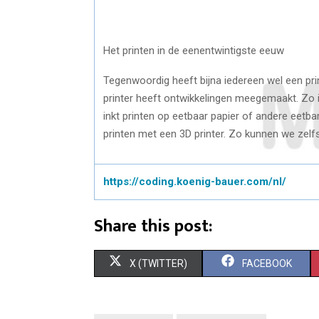
Het printen in de eenentwintigste eeuw
Tegenwoordig heeft bijna iedereen wel een prin
printer heeft ontwikkelingen meegemaakt. Zo is
inkt printen op eetbaar papier of andere eetba
printen met een 3D printer. Zo kunnen we zel
https://coding.koenig-bauer.com/nl/
Share this post:
S
S
X (TWITTER)
FACEBOOK
H
H
A
A