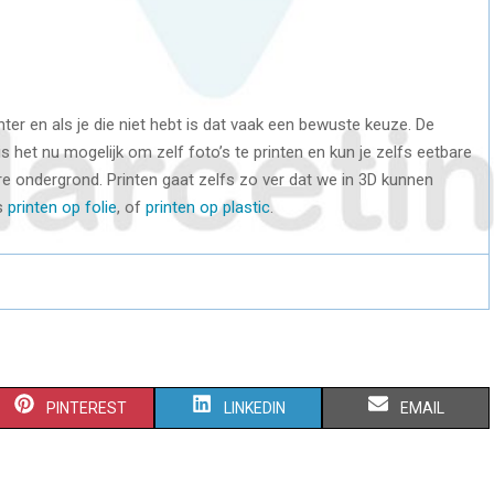
ter en als je die niet hebt is dat vaak een bewuste keuze. De
 het nu mogelijk om zelf foto’s te printen en kun je zelfs eetbare
re ondergrond. Printen gaat zelfs zo ver dat we in 3D kunnen
fs
printen op folie
, of
printen op plastic
.
S
S
S
PINTEREST
LINKEDIN
EMAIL
H
H
H
A
A
A