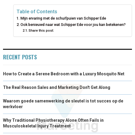
E
E
E
E
E
I
B
E
E
L
Table of Contents
Mijn ervaring met de schuifpuien van Schipper Ede
O
O
O
O
O
T
O
R
D
Ook benieuwd naar wat Schipper Ede voor jou kan betekenen?
N
Share this post:
N
N
N
N
T
O
E
I
E
K
S
N
R
T
RECENT POSTS
)
How to Create a Serene Bedroom with a Luxury Mosquito Net
The Real Reason Sales and Marketing Don't Get Along
Waarom goede samenwerking de sleutel is tot succes op de
werkvloer
Why Traditional Physiotherapy Alone Often Fails in
Musculoskeletal Injury Treatment