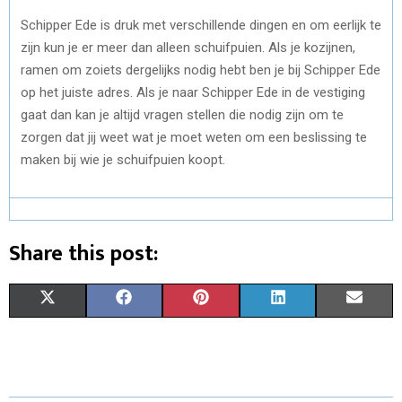
Schipper Ede is druk met verschillende dingen en om eerlijk te
zijn kun je er meer dan alleen schuifpuien. Als je kozijnen,
ramen om zoiets dergelijks nodig hebt ben je bij Schipper Ede
op het juiste adres. Als je naar Schipper Ede in de vestiging
gaat dan kan je altijd vragen stellen die nodig zijn om te
zorgen dat jij weet wat je moet weten om een beslissing te
maken bij wie je schuifpuien koopt.
Share this post:
S
S
S
S
S
X
F
P
L
E
H
H
H
H
H
(
A
I
I
M
A
A
A
A
A
T
C
N
N
A
R
R
R
R
R
W
E
T
K
I