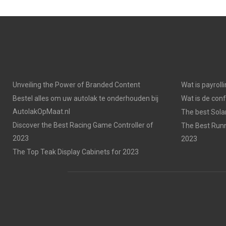
Unveiling the Power of Branded Content
Wat is payroll
Bestel alles om uw autolak te onderhouden bij
Wat is de con
AutolakOpMaat.nl
The best Solar
Discover the Best Racing Game Controller of
The Best Runn
2023
2023
The Top Teak Display Cabinets for 2023