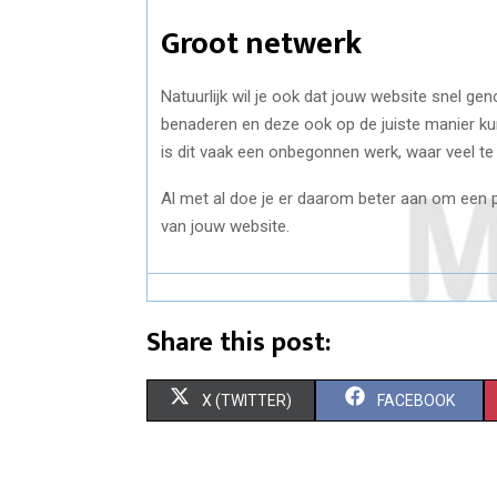
Groot netwerk
Natuurlijk wil je ook dat jouw website snel ge
benaderen en deze ook op de juiste manier kun
is dit vaak een onbegonnen werk, waar veel te ve
Al met al doe je er daarom beter aan om een p
van jouw website.
Share this post:
S
S
X (TWITTER)
FACEBOOK
H
H
A
A