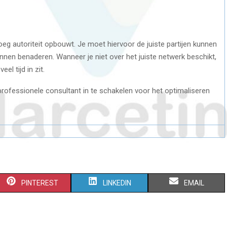
noeg autoriteit opbouwt. Je moet hiervoor de juiste partijen kunnen
nen benaderen. Wanneer je niet over het juiste netwerk beschikt,
el tijd in zit.
rofessionele consultant in te schakelen voor het optimaliseren
S
S
S
PINTEREST
LINKEDIN
EMAIL
H
H
H
A
A
A