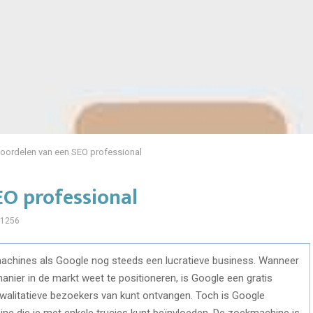
oordelen van een SEO professional
EO professional
1256
machines als Google nog steeds een lucratieve business. Wanneer
 manier in de markt weet te positioneren, is Google een gratis
kwalitatieve bezoekers van kunt ontvangen. Toch is Google
e die je met enkele trucjes kunt beïnvloeden. De zoekmachine is