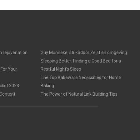
in rejuvenation
Guy Munneke, stukadoor Zeist en omgeving
Sleeping Better: Finding a Good Bed for a
 For Your
Restful Night’s Sleep
The Top Bakeware Necessities for Home
acket 2023
Baking
 Content
The Power of Natural Link Building Tips