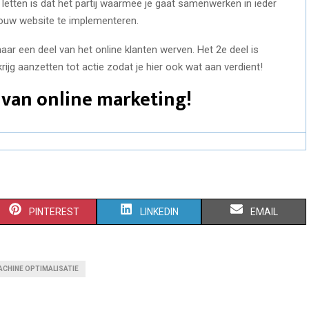
letten is dat het partij waarmee je gaat samenwerken in ieder
jouw website te implementeren.
aar een deel van het online klanten werven. Het 2e deel is
rijg aanzetten tot actie zodat je hier ook wat aan verdient!
 van online marketing!
S
S
S
PINTEREST
LINKEDIN
EMAIL
H
H
H
A
A
A
CHINE OPTIMALISATIE
R
R
R