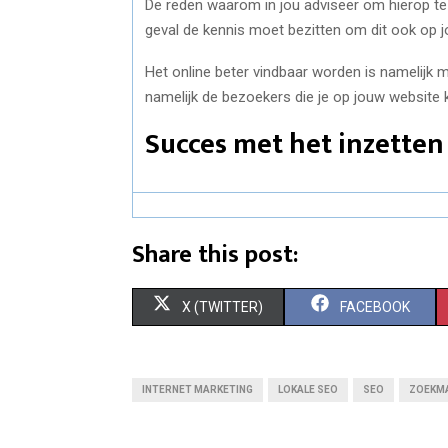
De reden waarom in jou adviseer om hierop te 
geval de kennis moet bezitten om dit ook op 
Het online beter vindbaar worden is namelijk m
namelijk de bezoekers die je op jouw website k
Succes met het inzetten
Share this post:
S
S
X (TWITTER)
FACEBOOK
H
H
A
A
INTERNET MARKETING
LOKALE SEO
SEO
ZOEKMA
R
R