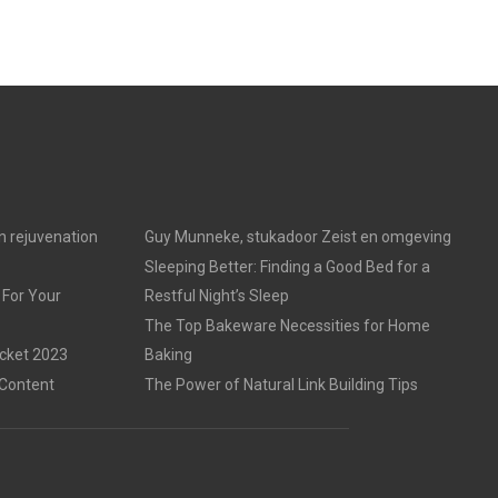
in rejuvenation
Guy Munneke, stukadoor Zeist en omgeving
Sleeping Better: Finding a Good Bed for a
 For Your
Restful Night’s Sleep
The Top Bakeware Necessities for Home
acket 2023
Baking
 Content
The Power of Natural Link Building Tips