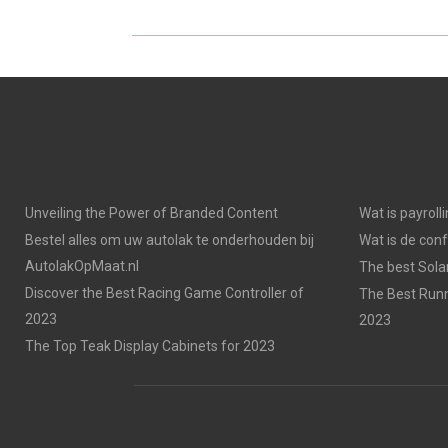
E
E
O
O
N
N
Unveiling the Power of Branded Content
Wat is payroll
Bestel alles om uw autolak te onderhouden bij
Wat is de con
AutolakOpMaat.nl
The best Solar
Discover the Best Racing Game Controller of
The Best Runn
2023
2023
The Top Teak Display Cabinets for 2023