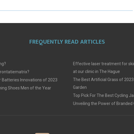
E
E
E
O
O
O
N
N
N
FREQUENTLY READ ARTICLES
ing?
Effective laser treatment for sk
at our clinic in The Hague
frontatiematrix?
The Best Artificial Grass of 2023
 Batteries Innovations of 2023
Garden
ing Shoes Men of the Year
Top Pick For The Best Cycling J
Unveiling the Power of Branded