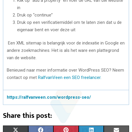
Klik op “add a property” en voer de URL van uw website
in
Druk op “continue”
Druk op een verificatiemiddel om te laten zien dat u de
eigenaar bent en voer deze uit
Een XML sitemap is belangrijk voor de indexatie in Google en
andere zoekmachines. Het is als het ware een plattegrond
van de website.
Benieuwd naar meer informatie over WordPress SEO? Neem
contact op met
RalfvanVeen een SEO freelancer.
https://ralfvanveen.com/wordpress-seo/
Share this post:
S
S
S
S
S
X
F
P
L
E