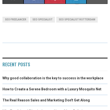
H
H
H
H
H
(
A
I
I
M
A
A
A
A
A
T
C
N
N
A
SEO FREELANCER
SEO SPECIALIST
SEO SPECIALIST ROTTERDAM
R
R
R
R
R
W
E
T
K
I
E
E
E
E
E
I
B
E
E
L
O
O
O
O
O
T
O
R
D
N
N
N
N
N
T
O
E
I
E
K
S
N
RECENT POSTS
R
T
Why good collaboration is the key to success in the workplace
)
How to Create a Serene Bedroom with a Luxury Mosquito Net
The Real Reason Sales and Marketing Don't Get Along