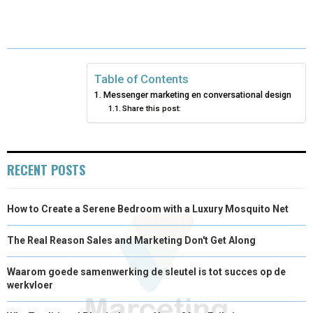
E
E
E
E
E
I
B
E
E
L
O
O
O
O
O
T
O
R
D
N
N
N
N
N
T
O
E
I
Table of Contents
Messenger marketing en conversational design
E
K
S
N
Share this post:
R
T
)
RECENT POSTS
How to Create a Serene Bedroom with a Luxury Mosquito Net
The Real Reason Sales and Marketing Don't Get Along
Waarom goede samenwerking de sleutel is tot succes op de
werkvloer