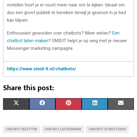
instellen hoef je er nooit meer naar om te kijken. Ideaal om
dus een groot publiek te bereiken terwijl je gewoon in je bed
kan blijven.
Enthousiast geworden over chatbots? Meer weten?
Een
chatbot laten maken
? SMIDIT helpt je op weg met je nieuwe
Messenger marketing campagne.
https://www.smid-it.nl/chatbots/
Share this post:
S
S
S
S
S
X
F
P
L
E
H
H
H
H
H
(
A
I
I
M
A
A
A
A
A
T
C
N
N
A
CHATBOT INZETTEN
CHATBOT LATEN MAKEN
CHATBOT UITBESTEDEN
R
R
R
R
R
W
E
T
K
I